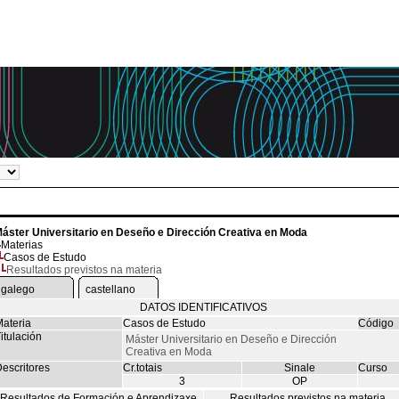
áster Universitario en Deseño e Dirección Creativa en Moda
Materias
Casos de Estudo
Resultados previstos na materia
galego
castellano
DATOS IDENTIFICATIVOS
ateria
Casos de Estudo
Código
itulación
Máster Universitario en Deseño e Dirección
Creativa en Moda
escritores
Cr.totais
Sinale
Curso
3
OP
Resultados de Formación e Aprendizaxe
Resultados previstos na materia