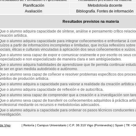
Planificación
Metodoloxía docente
Avaliación
Bibliografía. Fontes de información
Resultados previstos na materia
Que o alumno adquira capacidade de síntese, análise e pensamento crítico relacio
creación artística.
Que o alumno adquira capacidade para integrar coñecementos e enfrontarse á co
xuízos a partir de informacións incompletas e limitadas, que inclúa reflexións sobr
sociais, éticas e culturais vinculadas á aplicación dos seus coñecementos e xuízos.
Que o alumno sexa capaz de expor e comunicar oralmente e por escrito os seus c
especializado e non especializado de maneira clara e sen ambigüedades.
Que o alumno adquira habilidades de aprendizaxe que lle permita continuar est
de ser en gran medida autodirixido e autónomo.
Que o alumno sexa capaz de coñecer e resolver problemas específicos dos procesos
ámbitos de produción artística.
Que o alumno adquira a capacidade para valorar a realidade da creación artística
Que o alumno adquira capacidade de reflexión e de autocrítica.
Que o alumno sexa capaz de comprender que a creación e a investigación son tare
Que o alumno sexa capaz de transferir os coñecementos adquiridos á práctica artíst
profesional mediante os recursos e metodoloxías adecuados.
Que o alumno adquira a capacidade para ordenar os pasos técnicos conducentes á 
investigación.
de Vigo
| Reitoría | Campus Universitario | C.P. 36.310 Vigo (Pontevedra) | Spain | Tlf: +3