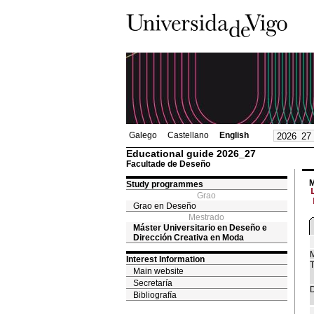
Galego
Castellano
English
Educational guide 2026_27
Facultade de Deseño
M
Study programmes
Grao
Grao en Deseño
Mestrado
Máster Universitario en Deseño e
Dirección Creativa en Moda
M
Interest Information
T
Main website
Secretaría
D
Bibliografía