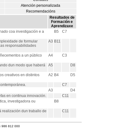
Atención personalizada
Recomendacións
Resultados de
Formación e
Aprendizaxe
nado coa investigación e a
B5
C7
mplexidade de formular
A3
B11
e as responsabilidades
oñecementos a un público
A4
C3
udando dun modo que haberá
A5
D8
 creativos en distintos
A2
B4
D5
 contemporánea.
C7
A3
D4
fas en continua innovación.
C11
ica, investigadora ou
B8
realización dun traballo de
C11
4 986 812 000