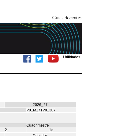
Utilidades
2026_27
P01M171V01307
Cuadrimestre
2
1c
Contidos