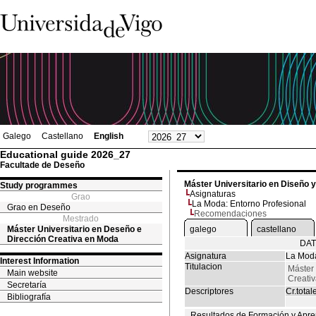
Galego
Castellano
English
Educational guide 2026_27
Facultade de Deseño
Máster Universitario en Diseño 
Study programmes
Asignaturas
Grao
La Moda: Entorno Profesional
Grao en Deseño
Recomendaciones
Mestrado
Máster Universitario en Deseño e
galego
castellano
Dirección Creativa en Moda
DAT
Asignatura
La Moda
Interest Information
Titulacion
Máster 
Main website
Creati
Secretaría
Descriptores
Cr.total
Bibliografía
Resultados de Formación y Apre