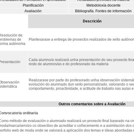
Planificación
Metodoloxía docente
Avaliación
Bibliografía. Fontes de información
Descrición
Resolución de
problemas de
Plantexarase a entrega de proxectos realizados de xeito autón
forma autónoma
Cada alumno/a realizará unha presentación do seu proxecto fina
Presentación
resto de alumnos/as e do profesorado da materia
Realizarase por parte do profesorado unha observación sistemát
Observación
evolución do alumnado dun xeito personalizado, valorando o se
sistemática
comportamento, proactividade, e actitude de traballo nas aulas e 
Outros comentarios sobre a Avaliación
Convocatoria ordinaria
Como método de evaluación o alumnado realizará un proxecto final baseado na cr
moda/marca/servizo co obxectivo de acreditar o coñecemento e a asimilación dos c
porfolio web de moda onde se valorará a aplicación dos temas e ideas abordadas 