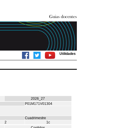
Utilidades
2026_27
P01M171V01304
Cuadrimestre
2
1c
Contidos