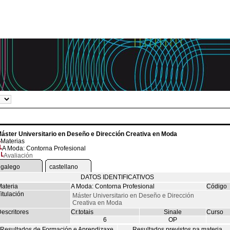
áster Universitario en Deseño e Dirección Creativa en Moda
Materias
A Moda: Contorna Profesional
Avaliación
galego
castellano
DATOS IDENTIFICATIVOS
ateria
A Moda: Contorna Profesional
Código
itulación
Máster Universitario en Deseño e Dirección
Creativa en Moda
escritores
Cr.totais
Sinale
Curso
6
OP
Resultados de Formación e Aprendizaxe
Resultados previstos na materia