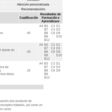
Atención personalizada
Recomendacións
Resultados de
Cualificación
Formación e
Aprendizaxe
A4
B3
C3
D1
B7
C4
D3
omo
40
B8
C8
D9
B9
D10
B12
A4
B3
C3
D1
B7
C4
D3
l diante do
40
B8
C8
D9
B9
D10
B12
A4
B3
C3
D1
ica da
B7
C4
D3
u
20
B8
C8
D9
fora delas.
B9
B12
eación dun producto de
onceptos tratados, así como un
no curso.