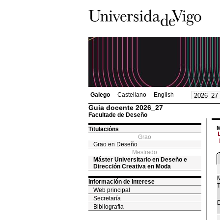
Galego
Castellano
English
Guia docente 2026_27
Facultade de Deseño
M
Titulacións
Grao
Grao en Deseño
Mestrado
Máster Universitario en Deseño e
Dirección Creativa en Moda
M
Información de interese
T
Web principal
Secretaría
D
Bibliografía