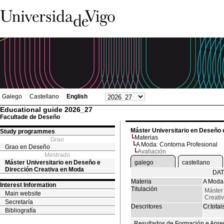
Galego
Castellano
English
Educational guide 2026_27
Facultade de Deseño
Máster Universitario en Deseño 
Study programmes
Materias
Grao
A Moda: Contorna Profesional
Grao en Deseño
Avaliación
Mestrado
Máster Universitario en Deseño e
galego
castellano
Dirección Creativa en Moda
DAT
Materia
A Moda:
Interest Information
Titulación
Máster
Main website
Creati
Secretaría
Descritores
Cr.totai
Bibliografía
Resultados de Formación e Apre