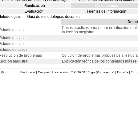
Planificación
Metodologías
Evaluación
Fuentes de información
etodologías
::
Guia de metodologias docentes
Descr
Casos prácticos para poner en situación reali
Estudio de casos
la lección megistral
Estudio de casos
Estudio de casos
Estudio de casos
Resolución de problemas
Solución de problemas propuestos al estudia
Lección magistral
Explicación teórica de los contenidos más rel
 Vigo
| Rectorado | Campus Universitario | C.P. 36.310 Vigo (Pontevedra) | España | Tlf: 