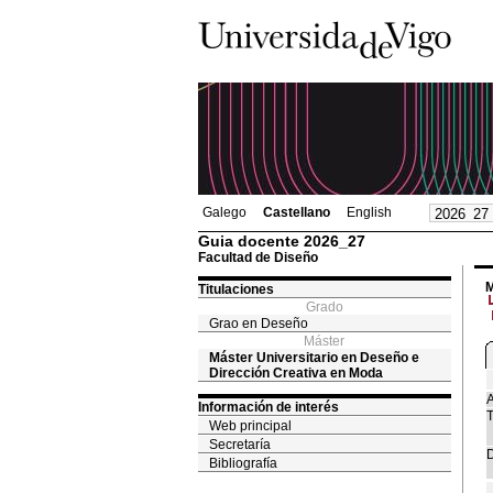
Galego
Castellano
English
Guia docente 2026_27
Facultad de Diseño
M
Titulaciones
Grado
Grao en Deseño
Máster
Máster Universitario en Deseño e
Dirección Creativa en Moda
A
Información de interés
T
Web principal
Secretaría
D
Bibliografía