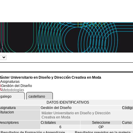
áster Universitario en Diseño y Dirección Creativa en Moda
Asignaturas
Gestión del Diseño
Metodologías
galego
castellano
DATOS IDENTIFICATIVOS
signatura
Gestión del Diseño
Códig
itulacion
Máster Universitario en Diseño y Dirección
Creativa en Moda
escriptores
Cr.totales
Seleccione
Curso
6
OP
Resultados de Formación y Aprendizaje
Resultados previstos en la materia