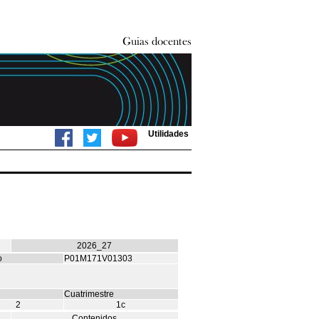
Utilidades
2026_27
o
P01M171V01303
Cuatrimestre
2
1c
Contenidos