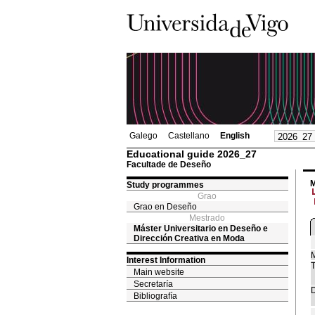
Galego
Castellano
English
Educational guide 2026_27
Facultade de Deseño
M
Study programmes
Grao
Grao en Deseño
Mestrado
Máster Universitario en Deseño e
Dirección Creativa en Moda
M
Interest Information
T
Main website
Secretaría
D
Bibliografía