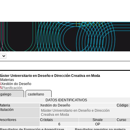
áster Universitario en Deseño e Dirección Creativa en Moda
Materias
Xestión do Deseño
Planificación
galego
castellano
DATOS IDENTIFICATIVOS
ateria
Xestión do Deseño
Código
itulación
Máster Universitario en Deseño e Dirección
Creativa en Moda
escritores
Cr.totais
Sinale
Curso
6
OP
Resultados de Formación e Aprendizaxe
Resultados previstos na materia