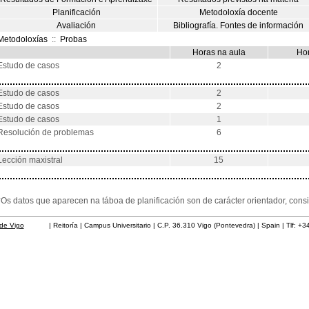
Planificación
Metodoloxía docente
Avaliación
Bibliografía. Fontes de información
Metodoloxías
::
Probas
Horas na aula
Hor
Estudo de casos
2
Estudo de casos
2
Estudo de casos
2
Estudo de casos
1
Resolución de problemas
6
Lección maxistral
15
*Os datos que aparecen na táboa de planificación son de carácter orientador, co
de Vigo
| Reitoría | Campus Universitario | C.P. 36.310 Vigo (Pontevedra) | Spain | Tlf: +3