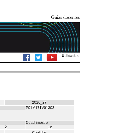
Utilidades
2026_27
P01M171V01303
Cuadrimestre
2
1c
Contidos