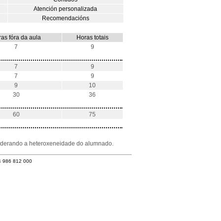
Atención personalizada
Recomendacións
as fóra da aula
Horas totais
7
9
7
9
7
9
9
10
30
36
60
75
nsiderando a heteroxeneidade do alumnado.
4 986 812 000