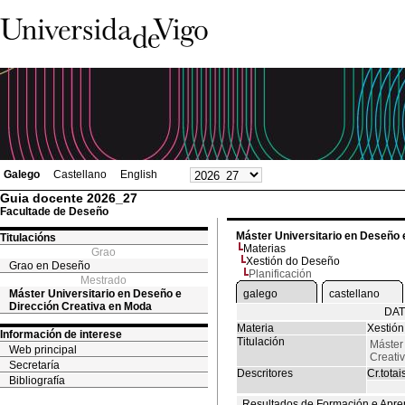
Galego
Castellano
English
Guia docente 2026_27
Facultade de Deseño
Máster Universitario en Deseño 
Titulacións
Materias
Grao
Xestión do Deseño
Grao en Deseño
Planificación
Mestrado
Máster Universitario en Deseño e
galego
castellano
Dirección Creativa en Moda
DAT
Materia
Xestió
Información de interese
Titulación
Máster
Web principal
Creati
Secretaría
Descritores
Cr.totai
Bibliografía
Resultados de Formación e Apre