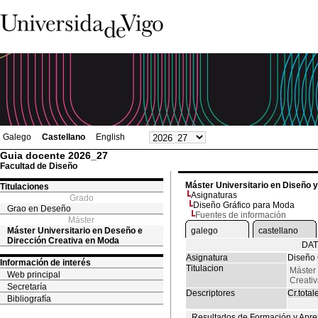
Galego
Castellano
English
Guia docente 2026_27
Facultad de Diseño
Máster Universitario en Diseño 
Titulaciones
Asignaturas
Grado
Diseño Gráfico para Moda
Grao en Deseño
Fuentes de información
Máster
Máster Universitario en Deseño e
galego
castellano
Dirección Creativa en Moda
DAT
Asignatura
Diseño 
Información de interés
Titulacion
Máster 
Web principal
Creati
Secretaría
Descriptores
Cr.total
Bibliografía
Resultados de Formación y Apre