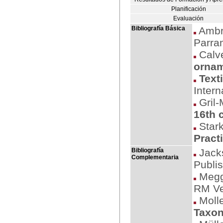
Planificación
Evaluación
Bibliografía Básica
Ambro
Parra
Calve
orna
Text
Intern
Gril-
16th 
Stark
Pract
Bibliografía
Jacks
Complementaria
Publi
Meggs
RM Ve
Molle
Taxon