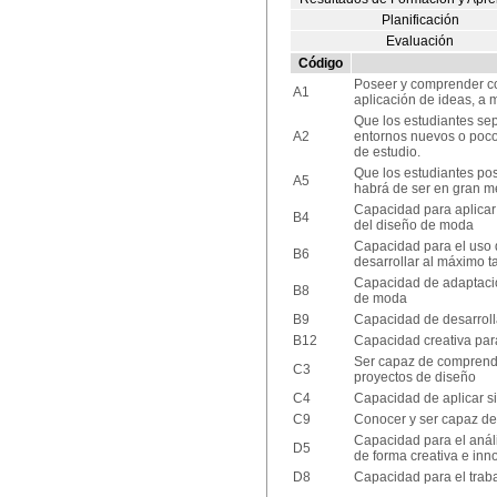
Planificación
Evaluación
Código
Poseer y comprender co
A1
aplicación de ideas, a 
Que los estudiantes se
A2
entornos nuevos o poco
de estudio.
Que los estudiantes po
A5
habrá de ser en gran m
Capacidad para aplicar 
B4
del diseño de moda
Capacidad para el uso 
B6
desarrollar al máximo t
Capacidad de adaptació
B8
de moda
B9
Capacidad de desarroll
B12
Capacidad creativa para
Ser capaz de comprende
C3
proyectos de diseño
C4
Capacidad de aplicar s
C9
Conocer y ser capaz de 
Capacidad para el análi
D5
de forma creativa e in
D8
Capacidad para el traba