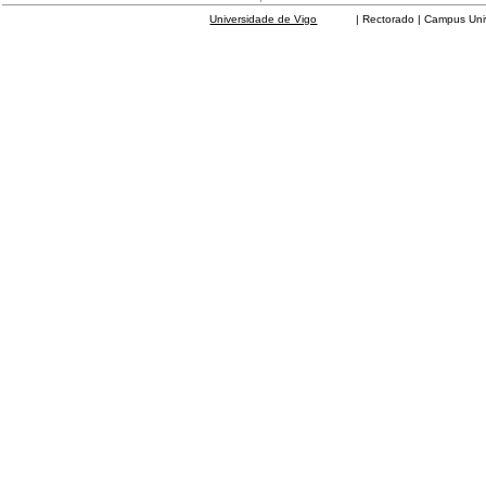
Universidade de Vigo
| Rectorado | Campus Universit