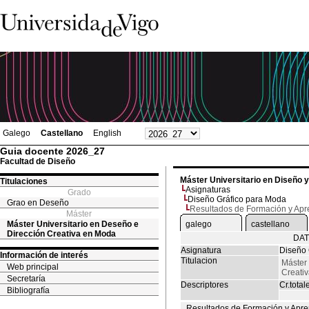
Galego
Castellano
English
Guia docente 2026_27
Facultad de Diseño
Máster Universitario en Diseño 
Titulaciones
Asignaturas
Grado
Diseño Gráfico para Moda
Grao en Deseño
Resultados de Formación y Apr
Máster
Máster Universitario en Deseño e
galego
castellano
Dirección Creativa en Moda
DAT
Asignatura
Diseño 
Información de interés
Titulacion
Máster 
Web principal
Creati
Secretaría
Descriptores
Cr.total
Bibliografía
Resultados de Formación y Apre