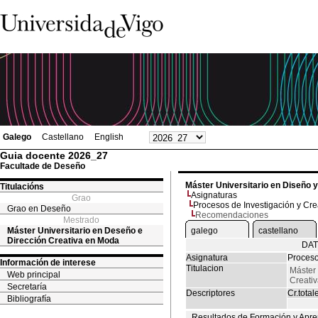
Galego
Castellano
English
Guia docente 2026_27
Facultade de Deseño
Máster Universitario en Diseño 
Titulacións
Asignaturas
Grao
Procesos de Investigación y Cr
Grao en Deseño
Recomendaciones
Mestrado
Máster Universitario en Deseño e
galego
castellano
Dirección Creativa en Moda
DAT
Asignatura
Proceso
Información de interese
Titulacion
Máster 
Web principal
Creati
Secretaría
Descriptores
Cr.total
Bibliografía
Resultados de Formación y Apre