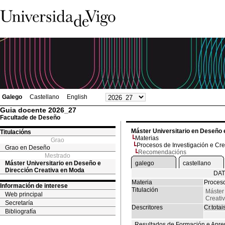
Galego
Castellano
English
Guia docente 2026_27
Facultade de Deseño
Máster Universitario en Deseño 
Titulacións
Materias
Grao
Procesos de Investigación e Cr
Grao en Deseño
Recomendacións
Mestrado
Máster Universitario en Deseño e
galego
castellano
Dirección Creativa en Moda
DAT
Materia
Proceso
Información de interese
Titulación
Máster
Web principal
Creati
Secretaría
Descritores
Cr.totai
Bibliografía
Resultados de Formación e Apre