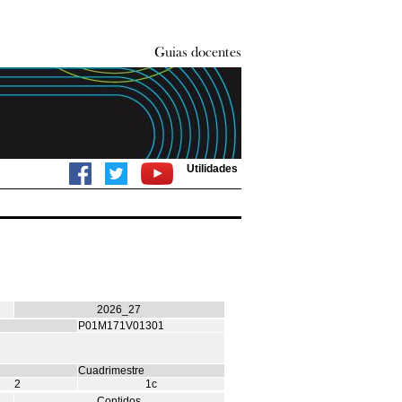
Utilidades
2026_27
P01M171V01301
Cuadrimestre
2
1c
Contidos