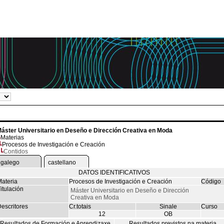
áster Universitario en Deseño e Dirección Creativa en Moda
Materias
Procesos de Investigación e Creación
Contidos
galego
castellano
DATOS IDENTIFICATIVOS
ateria
Procesos de Investigación e Creación
Código
itulación
Máster Universitario en Deseño e Dirección
Creativa en Moda
escritores
Cr.totais
Sinale
Curso
12
OB
Resultados de Formación e Aprendizaxe
Resultados previstos na materia