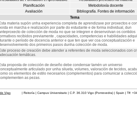
Planificación
Metodoloxía docente
Avaliación
Bibliografía. Fontes de información
Tema
Esta materia supón unha experiencia completa de aprendizaxe por proxectos e con
posta en marcha e realización por parte do estudante e de forma individual, dun
anteproxecto de colección de moda no que se integren e desenvolvan os contidos
formativos recibidos previamente , capacidades, competencias e habilidades adqui
durante o período de docencia anterior e que ten que ver coa conceptualización e
desenvolvemento dos primeiros pasos dunha colección de moda.
Este proceso de creación debe atender a referentes de moda seleccionados con cri
adecuación temáticas.
Esta proposta de colección de deseño debe condensar tamén un universo
conceptualmente articulado por unha silueta, volumes, valoración de tecidos, acab
como os elementos de estilo necesarios (complementos) para comunicar a colecci
complementen as pezas.
de Vigo
| Reitoría | Campus Universitario | C.P. 36.310 Vigo (Pontevedra) | Spain | Tlf: +3