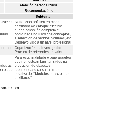
Atención personalizada
Recomendacións
Subtema
siste na
A dirección artística en moda
destinada ao enfoque efectivo
dunha colección completa e
ridas
coordinada no usos dos conceptos,
a selección de tecidos, volumes, etc.
Desenvolvido a un nivel profesional
terio de
Organización da investigación
Procura de referentes de valor
Para esta finalidade e para aqueles
que non estean familiarizados na
ados así
produción de obxectos
ón e que
recoméndase cursar a materia
optativa de ""Modelos e disciplinas
auxiliares""
4 986 812 000