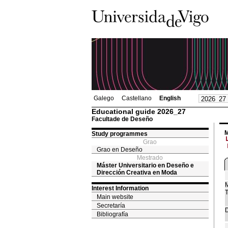
Galego
Castellano
English
Educational guide 2026_27
Facultade de Deseño
M
Study programmes
Grao
Grao en Deseño
Mestrado
Máster Universitario en Deseño e
Dirección Creativa en Moda
M
Interest Information
T
Main website
Secretaría
D
Bibliografía