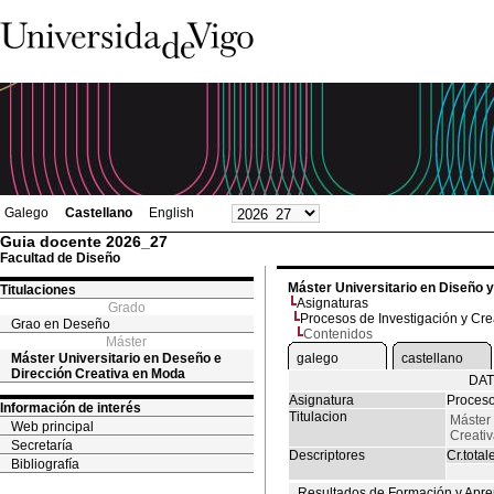
Galego
Castellano
English
Guia docente 2026_27
Facultad de Diseño
Máster Universitario en Diseño 
Titulaciones
Asignaturas
Grado
Procesos de Investigación y Cr
Grao en Deseño
Contenidos
Máster
Máster Universitario en Deseño e
galego
castellano
Dirección Creativa en Moda
DAT
Asignatura
Proceso
Información de interés
Titulacion
Máster 
Web principal
Creati
Secretaría
Descriptores
Cr.total
Bibliografía
Resultados de Formación y Apre