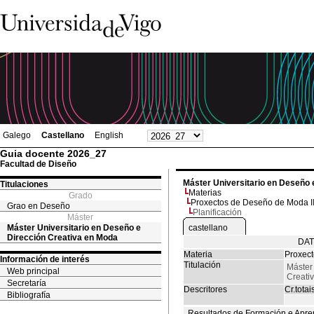
Galego
Castellano
English
Guia docente 2026_27
Facultad de Diseño
Máster Universitario en Deseño 
Titulaciones
Materias
Grado
Proxectos de Deseño de Moda I
Grao en Deseño
Planificación
Máster
Máster Universitario en Deseño e
castellano
Dirección Creativa en Moda
DAT
Materia
Proxect
Información de interés
Titulación
Máster
Web principal
Creati
Secretaría
Descritores
Cr.totai
Bibliografía
Resultados de Formación e Apre