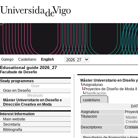
Galego
Castellano
English
Educational guide 2026_27
Facultade de Deseño
Máster Universitario en Diseño 
Study programmes
Asignaturas
Grao
Proyectos de Diseño de Moda II
Grao en Deseño
Planificación
Mestrado
Máster Universitario en Deseño e
castellano
Dirección Creativa en Moda
DAT
Asignatura
Proyect
Interest Information
Titulacion
Máster 
Main website
Creati
Secretaría
Descriptores
Cr.total
Bibliografía
Resultados de Formación y Apre