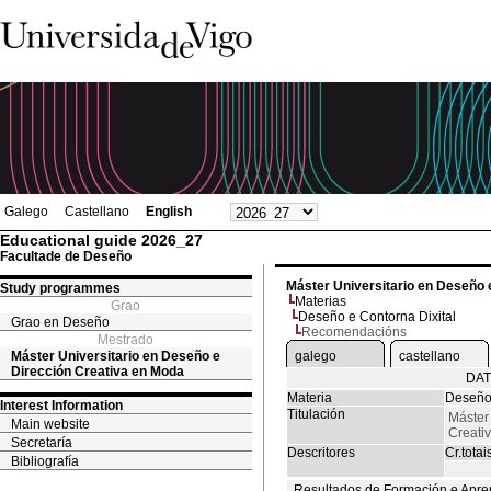
Galego
Castellano
English
Educational guide 2026_27
Facultade de Deseño
Máster Universitario en Deseño 
Study programmes
Materias
Grao
Deseño e Contorna Dixital
Grao en Deseño
Recomendacións
Mestrado
Máster Universitario en Deseño e
galego
castellano
Dirección Creativa en Moda
DAT
Materia
Deseño 
Interest Information
Titulación
Máster
Main website
Creati
Secretaría
Descritores
Cr.totai
Bibliografía
Resultados de Formación e Apre