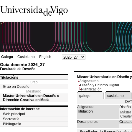
Galego
Castellano
English
Guia docente 2026_27
Facultade de Deseño
Máster Universitario en Diseño 
Titulacións
Asignaturas
Grao
Diseño y Entorno Digital
Grao en Deseño
Planificación
Mestrado
Máster Universitario en Deseño e
galego
castellano
Dirección Creativa en Moda
DAT
Asignatura
Diseño 
Información de interese
Titulacion
Máster 
Web principal
Creati
Secretaría
Descriptores
Cr.total
Bibliografía
Resultados de Formación y Apre