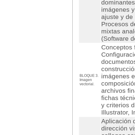
dominantes.
imágenes y 
ajuste y de
Procesos de
mixtas analó
(Software d
Conceptos f
Configuraci
documentos
construcció
imágenes en
BLOQUE 3.
Imagen
composición
vectorial.
archivos fi
fichas técn
y criterios
Illustrator, 
Aplicación 
dirección v