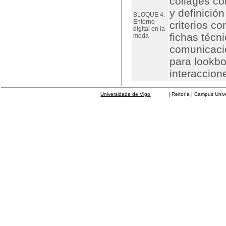
collages co
y definició
BLOQUE 4.
Entorno
criterios c
digital en la
fichas técn
moda
comunicació
para lookbo
interaccion
Universidade de Vigo
| Reitoría | Campus Universit