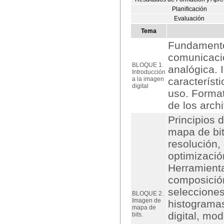
Planificación
Evaluación
Tema
Fundamentos
comunicació
BLOQUE 1.
analógica. 
Introducción
a la imagen
característi
digital
uso. Forma
de los arch
Principios 
mapa de bit
resolución,
optimizació
Herramienta
composición
selecciones
BLOQUE 2.
Imagen de
histogramas
mapa de
digital, mo
bits.