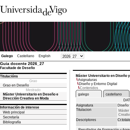
Galego
Castellano
English
Guia docente 2026_27
Facultade de Deseño
Máster Universitario en Diseño 
Titulacións
Asignaturas
Grao
Diseño y Entorno Digital
Grao en Deseño
Contenidos
Mestrado
Máster Universitario en Deseño e
galego
castellano
Dirección Creativa en Moda
DAT
Asignatura
Diseño 
Información de interese
Titulacion
Máster 
Web principal
Creati
Secretaría
Descriptores
Cr.total
Bibliografía
Resultados de Formación y Apre