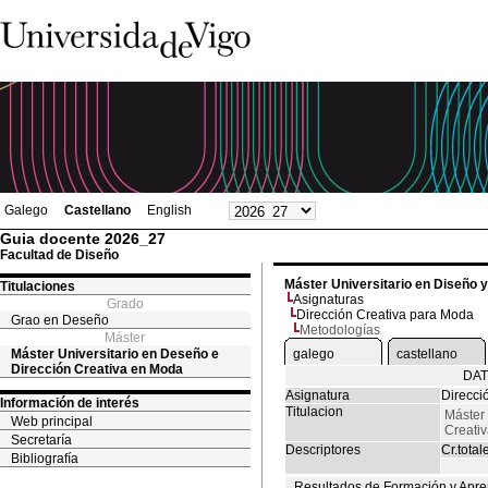
Galego
Castellano
English
Guia docente 2026_27
Facultad de Diseño
Máster Universitario en Diseño 
Titulaciones
Asignaturas
Grado
Dirección Creativa para Moda
Grao en Deseño
Metodologías
Máster
Máster Universitario en Deseño e
galego
castellano
Dirección Creativa en Moda
DAT
Asignatura
Direcci
Información de interés
Titulacion
Máster 
Web principal
Creati
Secretaría
Descriptores
Cr.total
Bibliografía
Resultados de Formación y Apre