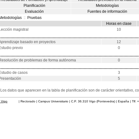
Planificación
Metodologías
Evaluación
Fuentes de información
Metodologías
::
Pruebas
Horas en clase
Lección magistral
10
Aprendizaje basado en proyectos
12
Estudio previo
0
Resolución de problemas de forma autónoma
0
Estudio de casos
3
Presentación
5
*Los datos que aparecen en la tabla de planificación son de carácter orientativo,
 Vigo
| Rectorado | Campus Universitario | C.P. 36.310 Vigo (Pontevedra) | España | Tlf: 