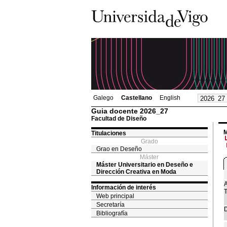
Galego
Castellano
English
Guia docente 2026_27
Facultad de Diseño
M
Titulaciones
Grado
Grao en Deseño
Máster
Máster Universitario en Deseño e
Dirección Creativa en Moda
A
Información de interés
T
Web principal
Secretaría
D
Bibliografía