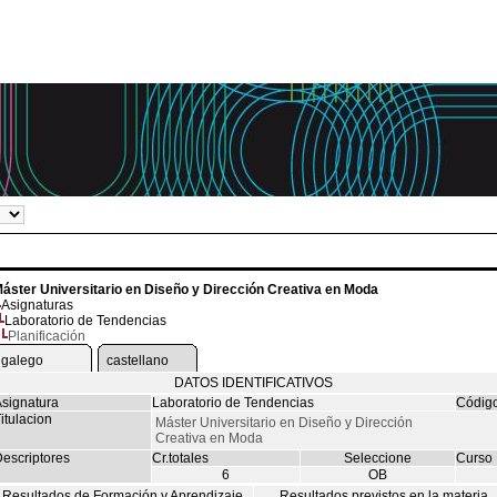
áster Universitario en Diseño y Dirección Creativa en Moda
Asignaturas
Laboratorio de Tendencias
Planificación
galego
castellano
DATOS IDENTIFICATIVOS
signatura
Laboratorio de Tendencias
Códig
itulacion
Máster Universitario en Diseño y Dirección
Creativa en Moda
escriptores
Cr.totales
Seleccione
Curso
6
OB
Resultados de Formación y Aprendizaje
Resultados previstos en la materia