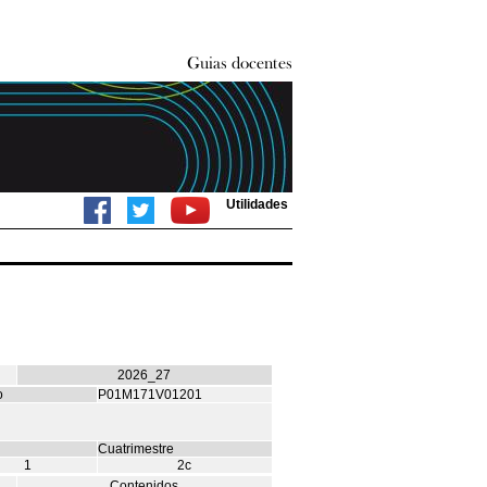
Utilidades
2026_27
o
P01M171V01201
Cuatrimestre
1
2c
Contenidos