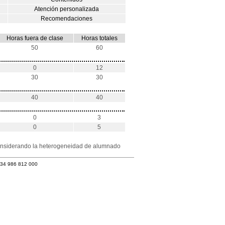
Atención personalizada
Recomendaciones
Horas fuera de clase
Horas totales
50
60
0
12
30
30
40
40
0
3
0
5
 considerando la heterogeneidad de alumnado
+34 986 812 000