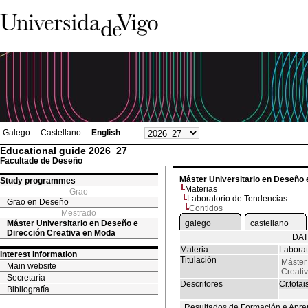
Galego
Castellano
English
Educational guide 2026_27
Facultade de Deseño
Máster Universitario en Deseño 
Study programmes
Materias
Grao
Laboratorio de Tendencias
Grao en Deseño
Contidos
Mestrado
Máster Universitario en Deseño e
galego
castellano
Dirección Creativa en Moda
DAT
Materia
Laborat
Interest Information
Titulación
Máster
Main website
Creati
Secretaría
Descritores
Cr.totai
Bibliografía
Resultados de Formación e Apre