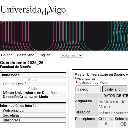
Galego
Castellano
English
Guia docente 2025_26
Facultad de Diseño
Máster Universitario en Diseño 
Titulaciones
Asignaturas
Grado
Ilustración de Moda
Grao en Deseño
Máster
galego
castellano
Máster Universitario en Deseño e
DATOS IDENTI
Dirección Creativa en Moda
Asignatura
Ilustración de
Información de interés
Moda
Web principal
Titulacion
Máster Universita
Secretaría
Descriptores
Cr.totales
Selecci
Bibliografía
6
OB