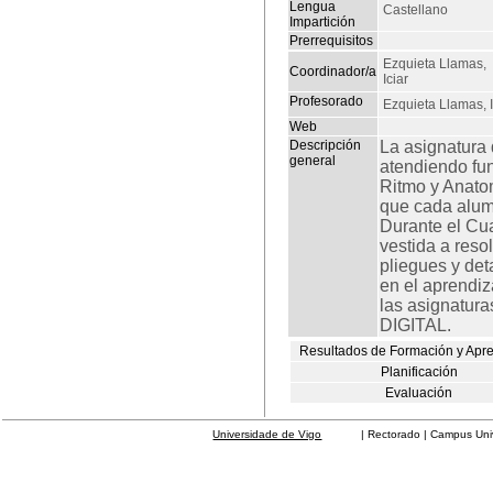
Lengua
Castellano
Impartición
Prerrequisitos
Ezquieta Llamas,
Coordinador/a
Iciar
Profesorado
Ezquieta Llamas, I
Web
Descripción
La asignatura 
general
atendiendo fu
Ritmo y Anatom
que cada alumn
Durante el Cua
vestida a resol
pliegues y det
en el aprendiz
las asignatu
DIGITAL.
Resultados de Formación y Apr
Planificación
Evaluación
Universidade de Vigo
| Rectorado | Campus Universit