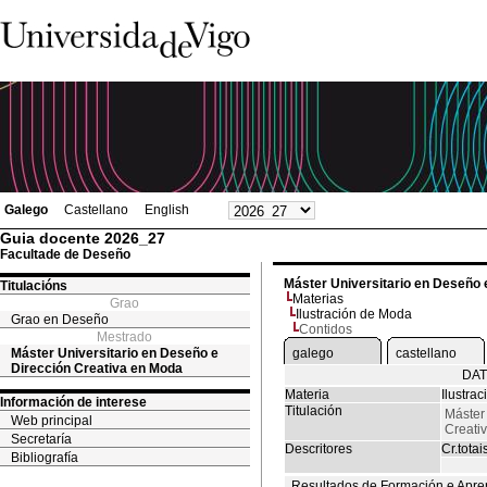
Galego
Castellano
English
Guia docente 2026_27
Facultade de Deseño
Máster Universitario en Deseño 
Titulacións
Materias
Grao
Ilustración de Moda
Grao en Deseño
Contidos
Mestrado
Máster Universitario en Deseño e
galego
castellano
Dirección Creativa en Moda
DAT
Materia
Ilustra
Información de interese
Titulación
Máster
Web principal
Creati
Secretaría
Descritores
Cr.totai
Bibliografía
Resultados de Formación e Apre