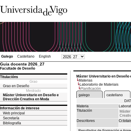
Galego
Castellano
English
Guia docente 2026_27
Facultade de Deseño
Máster Universitario en Deseño 
Titulacións
Materias
Grao
Laboratorio de Materiais
Grao en Deseño
Planificación
Mestrado
Máster Universitario en Deseño e
galego
castellano
Dirección Creativa en Moda
DAT
Materia
Laborat
Información de interese
Titulación
Máster
Web principal
Creati
Secretaría
Descritores
Cr.totai
Bibliografía
Resultados de Formación e Apre