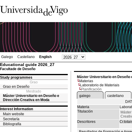
Galego
Castellano
English
Educational guide 2026_27
Facultade de Deseño
Máster Universitario en Deseño 
Study programmes
Materias
Grao
Laboratorio de Materiais
Grao en Deseño
Planificación
Mestrado
Máster Universitario en Deseño e
galego
castellano
Dirección Creativa en Moda
DAT
Materia
Laborat
Interest Information
Titulación
Máster
Main website
Creati
Secretaría
Descritores
Cr.totai
Bibliografía
Resultados de Formación e Apre