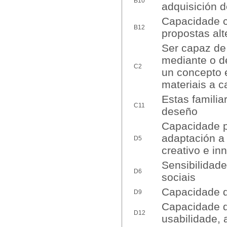
B10
adquisición 
Capacidade cr
B12
propostas alt
Ser capaz de 
mediante o d
C2
un concepto e
materiais a c
Estas familia
C11
deseño
Capacidade p
adaptación a 
D5
creativo e in
Sensibilidade
D6
sociais
Capacidade de
D9
Capacidade d
D12
usabilidade, 