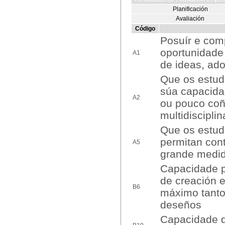
Planificación
Avaliación
Código
Posuír e co
oportunidade 
A1
de ideas, ado
Que os estud
súa capacida
A2
ou pouco coñ
multidiscipli
Que os estud
permitan cont
A5
grande medid
Capacidade p
de creación e
B6
máximo tanto
deseños
Capacidade de