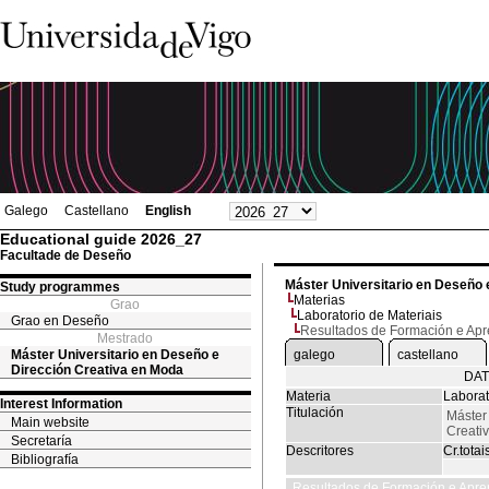
Galego
Castellano
English
Educational guide 2026_27
Facultade de Deseño
Máster Universitario en Deseño 
Study programmes
Materias
Grao
Laboratorio de Materiais
Grao en Deseño
Resultados de Formación e Ap
Mestrado
Máster Universitario en Deseño e
galego
castellano
Dirección Creativa en Moda
DAT
Materia
Laborat
Interest Information
Titulación
Máster
Main website
Creati
Secretaría
Descritores
Cr.totai
Bibliografía
Resultados de Formación e Apre