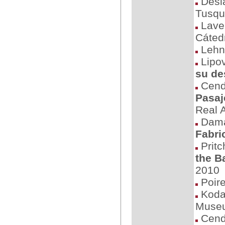
Desla
Tusqu
Lave
Cáted
Lehne
Lipov
su de
Cend
Pasaj
Real 
Dama
Fabri
Pritc
the B
2010
Poire
Koda,
Museu
Cend