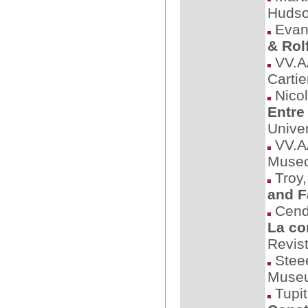
Hudso
Evans
& Rol
VV.A
Cartie
Nicol
Entre
Unive
VV.A
Museo
Troy,
and F
Cend
La co
Revis
Steee
Museu
Tupit