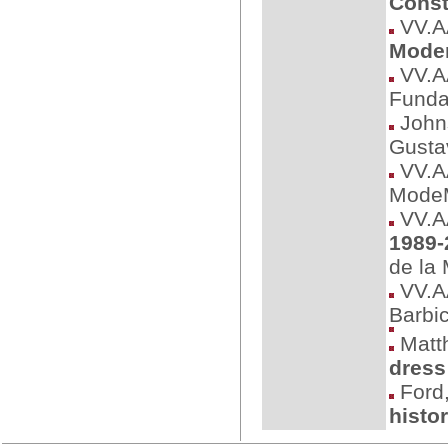
Const
VV.A
Mode
VV.A
Funda
Johns
Gustav
VV.A
Mode
VV.A
1989-
de la
VV.A
Barbi
Matt
dress
Ford,
histo