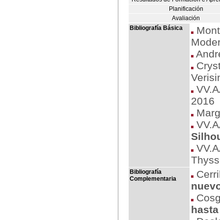
Planificación
Avaliación
Bibliografía Básica
Montf
Moder
Andr
Cryst
Verisi
VV.A
2016
Margu
VV.A
Silho
VV.A
Thyss
Bibliografía
Cerri
Complementaria
nuev
Cosg
hasta