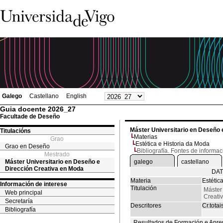
Galego
Castellano
English
Guia docente 2026_27
Facultade de Deseño
Máster Universitario en Deseño 
Titulacións
Materias
Grao
Estética e Historia da Moda
Grao en Deseño
Bibliografía. Fontes de informac
Mestrado
Máster Universitario en Deseño e
galego
castellano
Dirección Creativa en Moda
DAT
Materia
Estétic
Información de interese
Titulación
Máster
Web principal
Creati
Secretaría
Descritores
Cr.totai
Bibliografía
Resultados de Formación e Apre