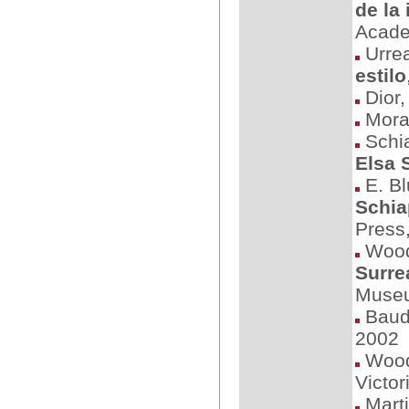
de la
Acade
Urre
estilo
Dior,
Mora
Schia
Elsa 
E. Bl
Schia
Press
Wood,
Surre
Museu
Baudo
2002
Wood
Victo
Marti