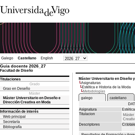
Galego
Castellano
English
Guia docente 2026_27
Facultad de Diseño
Máster Universitario en Diseño 
Titulaciones
Asignaturas
Grado
Estética e Historia de la Moda
Grao en Deseño
Metodologías
Máster
Máster Universitario en Deseño e
galego
castellano
Dirección Creativa en Moda
DAT
Asignatura
Estétic
Información de interés
Titulacion
Máster 
Web principal
Creati
Secretaría
Descriptores
Cr.total
Bibliografía
Resultados de Formación y Apre