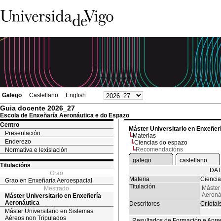
Galego
Castellano
English
Guia docente 2026_27
Escola de Enxeñaría Aeronáutica e do Espazo
Centro
Máster Universitario en Enxeñer
Presentación
Materias
Enderezo
Ciencias do espazo
Recomendacións
Normativa e lexislación
galego
castellano
Titulacións
DAT
Grao
Materia
Ciencia
Grao en Enxeñaría Aeroespacial
Titulación
Máster
Mestrado
Aeroná
Máster Universitario en Enxeñería
Aeronáutica
Descritores
Cr.totai
Máster Universitario en Sistemas
Aéreos non Tripulados
Resultados de Formación e Apre