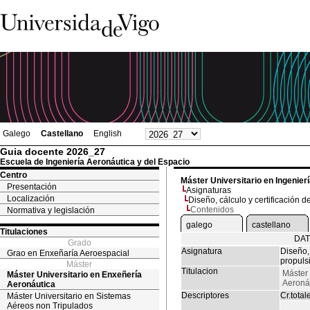
Galego
Castellano
English
Guia docente 2026_27
Escuela de Ingeniería Aeronáutica y del Espacio
Centro
Máster Universitario en Ingenier
Presentación
Asignaturas
Localización
Diseño, cálculo y certificación 
Contenidos
Normativa y legislación
galego
castellano
Titulaciones
DAT
Grado
Asignatura
Diseño, 
Grao en Enxeñaría Aeroespacial
propuls
Máster
Titulacion
Máster 
Máster Universitario en Enxeñería
Aeroná
Aeronáutica
Descriptores
Cr.total
Máster Universitario en Sistemas
Aéreos non Tripulados