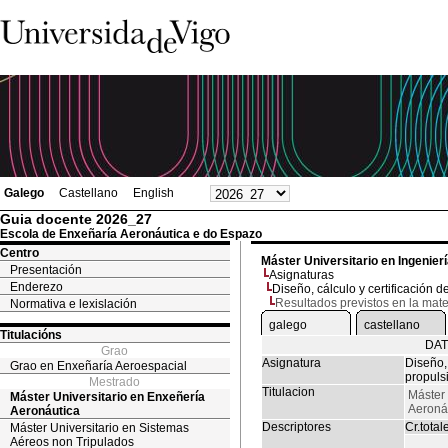
Galego
Castellano
English
Guia docente 2026_27
Escola de Enxeñaría Aeronáutica e do Espazo
Centro
Máster Universitario en Ingenier
Presentación
Asignaturas
Enderezo
Diseño, cálculo y certificación 
Resultados previstos en la mate
Normativa e lexislación
galego
castellano
Titulacións
DAT
Grao
Asignatura
Diseño, 
Grao en Enxeñaría Aeroespacial
propuls
Mestrado
Titulacion
Máster 
Máster Universitario en Enxeñería
Aeroná
Aeronáutica
Descriptores
Cr.total
Máster Universitario en Sistemas
Aéreos non Tripulados