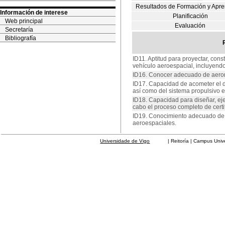
Resultados de Formación y Apre
Información de interese
Planificación
Web principal
Evaluación
Secretaría
Bibliografía
ID11. Aptitud para proyectar, con
vehículo aeroespacial, incluyendo
ID16. Conocer adecuado de aerorr
ID17. Capacidad de acometer el d
así como del sistema propulsivo e
ID18. Capacidad para diseñar, eje
cabo el proceso completo de certi
ID19. Conocimiento adecuado de l
aeroespaciales.
Universidade de Vigo
| Reitoría | Campus Universit