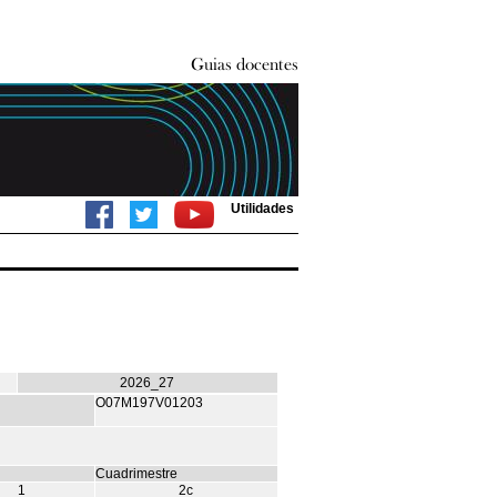
Utilidades
2026_27
O07M197V01203
Cuadrimestre
1
2c