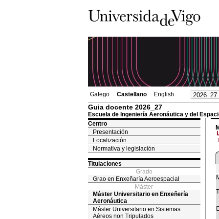
Galego
Castellano
English
Guia docente 2026_27
Escuela de Ingeniería Aeronáutica y del Espaci
Centro
M
Presentación
Localización
Normativa y legislación
Titulaciones
Grado
M
Grao en Enxeñaría Aeroespacial
Máster
T
Máster Universitario en Enxeñería
Aeronáutica
D
Máster Universitario en Sistemas
Aéreos non Tripulados