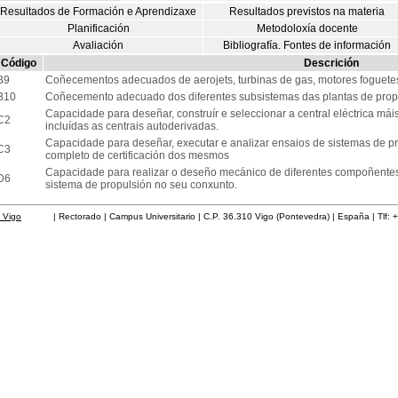
Resultados de Formación e Aprendizaxe
Resultados previstos na materia
Planificación
Metodoloxía docente
Avaliación
Bibliografía. Fontes de información
Código
Descrición
B9
Coñecementos adecuados de aerojets, turbinas de gas, motores foguete
B10
Coñecemento adecuado dos diferentes subsistemas das plantas de propu
Capacidade para deseñar, construír e seleccionar a central eléctrica má
C2
incluídas as centrais autoderivadas.
Capacidade para deseñar, executar e analizar ensaios de sistemas de pr
C3
completo de certificación dos mesmos
Capacidade para realizar o deseño mecánico de diferentes compoñentes
D6
sistema de propulsión no seu conxunto.
 Vigo
| Rectorado | Campus Universitario | C.P. 36.310 Vigo (Pontevedra) | España | Tlf: 