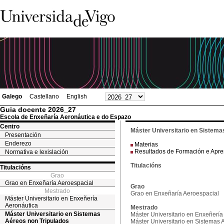
Galego
Castellano
English
Guia docente 2026_27
Escola de Enxeñaría Aeronáutica e do Espazo
Centro
Máster Universitario en Sistema
Presentación
Enderezo
Materias
Resultados de Formación e Apr
Normativa e lexislación
Titulacións
Titulacións
Grao
Grao en Enxeñaría Aeroespacial
Grao
Mestrado
Grao en Enxeñaría Aeroespacial
Máster Universitario en Enxeñería
Aeronáutica
Mestrado
Máster Universitario en Sistemas
Máster Universitario en Enxeñería
Aéreos non Tripulados
Máster Universitario en Sistemas 