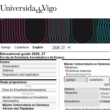
Galego
Castellano
English
Educational guide 2026_27
Escola de Enxeñaría Aeronáutica e do Espazo
Centro
Máster Universitario en Sistema
Presentation
Materias
Address
Prácticas externas
Recomendacións
Regulations and legislation
galego
castellano
Study programmes
DAT
Grao
Materia
Práctic
Grao en Enxeñaría Aeroespacial
Titulación
Máster
Mestrado
Tripul
Máster Universitario en Enxeñería
Aeronáutica
Descritores
Cr.totai
Máster Universitario en Sistemas
Aéreos non Tripulados
Resultados de Formación e Apre