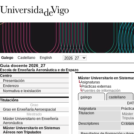
Galego
Castellano
English
Guia docente 2026_27
Escola de Enxeñaría Aeronáutica e do Espazo
Centro
Máster Universitario en Sistema
Presentación
Asignaturas
Enderezo
Prácticas externas
Fuentes de información
Normativa e lexislación
galego
castellano
Titulacións
DAT
Grao
Asignatura
Práctic
Grao en Enxeñaría Aeroespacial
Titulacion
Máster 
Mestrado
Tripul
Máster Universitario en Enxeñería
Aeronáutica
Descriptores
Cr.total
Máster Universitario en Sistemas
Aéreos non Tripulados
Resultados de Formación y Apre