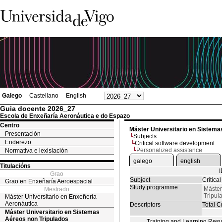
Galego
Castellano
English
Guia docente 2026_27
Escola de Enxeñaría Aeronáutica e do Espazo
Centro
Máster Universitario en Sistema
Presentación
Subjects
Enderezo
Critical software development
Personalized assistance
Normativa e lexislación
galego
english
Titulacións
Grao
Subject
Critica
Grao en Enxeñaría Aeroespacial
Study programme
Máster
Mestrado
Tripul
Máster Universitario en Enxeñería
Aeronáutica
Descriptors
Total Cr
Máster Universitario en Sistemas
Aéreos non Tripulados
Training and Learning Resu