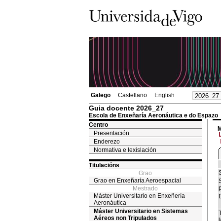
Galego
Castellano
English
Guia docente 2026_27
Escola de Enxeñaría Aeronáutica e do Espazo
Centro
M
Presentación
Enderezo
Normativa e lexislación
Titulacións
Grao
Grao en Enxeñaría Aeroespacial
Mestrado
Máster Universitario en Enxeñería
Aeronáutica
Máster Universitario en Sistemas
Aéreos non Tripulados