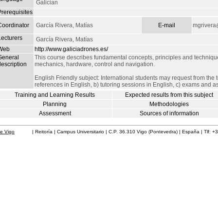
Galician
Prerequisites
Coordinator
García Rivera, Matías
E-mail
mgrivera
Lecturers
García Rivera, Matías
Web
http://www.galiciadrones.es/
General
This course describes fundamental concepts, principles and techniqu
escription
mechanics, hardware, control and navigation.
English Friendly subject: International students may request from the 
references in English, b) tutoring sessions in English, c) exams and 
Training and Learning Results
Expected results from this subject
Planning
Methodologies
Assessment
Sources of information
de Vigo
| Reitoría | Campus Universitario | C.P. 36.310 Vigo (Pontevedra) | España | Tlf: +