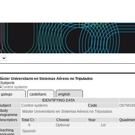
áster Universitario en Sistemas Aéreos no Tripulados
Subjects
Control systems
galego
castellano
english
IDENTIFYING DATA
Subject
Control systems
Code
O07M189
Study
Máster Universitario en Sistemas Aéreos no Tripulados
programme
Descriptors
Total Cr.
Choose
Year
Quadmes
6
Optional
1st
Teaching
Spanish
language