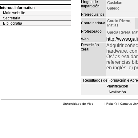
Lingua de
Castelán
impartición
Interest Information
Galego
Main website
Prerrequisitos
Secretaría
García Rivera,
Coordinador/a
Bibliografía
Matías
Profesorado
García Rivera, Ma
http://www.gal
Web
Descrición
Adquirir coñe
xeral
hardware, cont
Os/ as estudan
referencias bi
en inglés, c) 
Resultados de Formación e Apr
Planificación
Avaliación
Universidade de Vigo
| Reitoría | Campus Universit