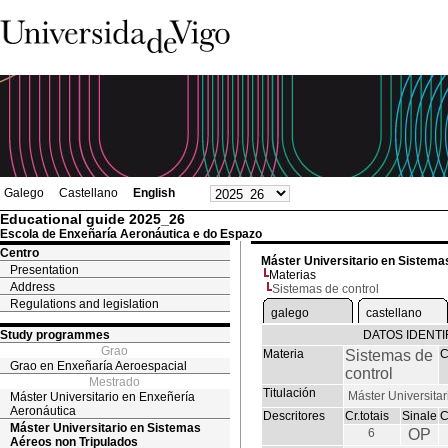
Galego
Castellano
English
Educational guide 2025_26
Escola de Enxeñaría Aeronáutica e do Espazo
Centro
Máster Universitario en Sistema
Presentation
Materias
Address
Sistemas de control
Regulations and legislation
galego
castellano
Study programmes
DATOS IDENTI
Grao
Materia
Sistemas de
C
Grao en Enxeñaría Aeroespacial
control
Mestrado
Titulación
Máster Universita
Máster Universitario en Enxeñería
Aeronáutica
Descritores
Cr.totais
Sinale
C
Máster Universitario en Sistemas
6
OP
Aéreos non Tripulados