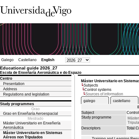
Galego
Castellano
English
Educational guide 2026_27
Escola de Enxeñaría Aeronáutica e do Espazo
Centro
Máster Universitario en Sistema
Presentation
Subjects
Address
Control systems
Sources of information
Regulations and legislation
galego
castellano
Study programmes
Grao
Subject
Contro
Grao en Enxeñaría Aeroespacial
Study programme
Máster
Mestrado
Tripul
Máster Universitario en Enxeñería
Aeronáutica
Descriptors
Total Cr
Máster Universitario en Sistemas
Aéreos non Tripulados
Training and Learning Resu