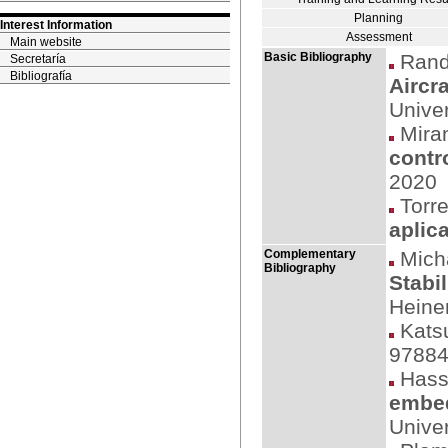
Planning
Interest Information
Assessment
Main website
Basic Bibliography
Randa
Secretaría
Bibliografía
Aircr
Univer
Miran
contr
2020
Torre
aplic
Complementary
Mich
Bibliography
Stabi
Heine
Kats
97884
Hass
embe
Univer