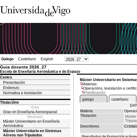
Galego
Castellano
English
Guia docente 2026_27
Escola de Enxeñaría Aeronáutica e do Espazo
Centro
Máster Universitario en Sistema
Presentación
Materias
Enderezo
Operacións, lexislación e certifi
Planificación
Normativa e lexislación
galego
castellano
Titulacións
DAT
Grao
Materia
Operaci
Grao en Enxeñaría Aeroespacial
Titulación
Máster
Mestrado
Tripul
Máster Universitario en Enxeñería
Aeronáutica
Descritores
Cr.totai
Máster Universitario en Sistemas
Aéreos non Tripulados
Resultados de Formación e Apre