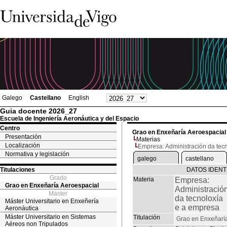
Galego
Castellano
English
Guia docente 2026_27
Escuela de Ingeniería Aeronáutica y del Espacio
Centro
Grao en Enxeñaría Aeroespacial
Presentación
Materias
Localización
Empresa: Administración da tec
Normativa y legislación
galego
castellano
Titulaciones
DATOS IDENT
Grado
Materia
Empresa:
Grao en Enxeñaría Aeroespacial
Administració
Máster
da tecnoloxía
Máster Universitario en Enxeñería
e a empresa
Aeronáutica
Máster Universitario en Sistemas
Titulación
Grao en Enxeñarí
Aéreos non Tripulados