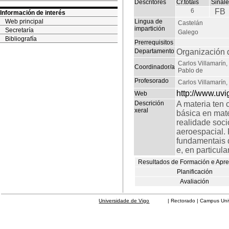
Descritores
Cr.totais
Sinal
6
FB
Información de interés
Web principal
Lingua de
Castelán
impartición
Secretaría
Galego
Bibliografía
Prerrequisitos
Departamento
Organización 
Carlos Villamarín,
Coordinador/a
Pablo de
Profesorado
Carlos Villamarín,
http://www.uvi
Web
Descrición
A materia ten 
xeral
básica en mate
realidade soc
aeroespacial.
fundamentais 
e, en particul
Resultados de Formación e Apr
Planificación
Avaliación
Universidade de Vigo
| Rectorado | Campus Universit