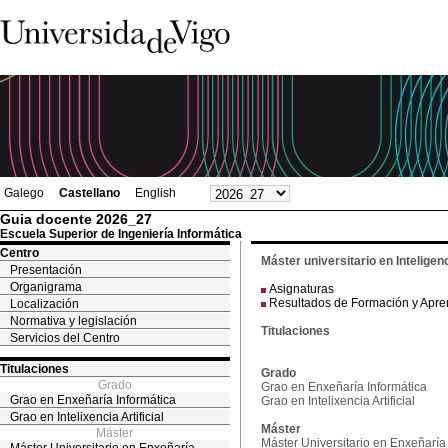
Galego
Castellano
English
Guia docente 2026_27
Escuela Superior de Ingeniería Informática
Centro
Máster universitario en Inteligenci
Presentación
Organigrama
Asignaturas
Resultados de Formación y Apre
Localización
Normativa y legislación
Titulaciones
Servicios del Centro
Titulaciones
Grado
Grado
Grao en Enxeñaría Informática
Grao en Enxeñaría Informática
Grao en Intelixencia Artificial
Grao en Intelixencia Artificial
Máster
Máster
Máster Universitario en Enxeñaría