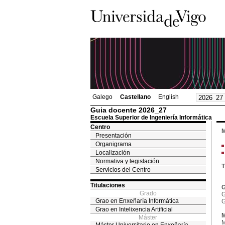
Galego
Castellano
English
Guia docente 2026_27
Escuela Superior de Ingeniería Informática
Centro
M
Presentación
Organigrama
Localización
Normativa y legislación
T
Servicios del Centro
Titulaciones
G
Grado
G
Grao en Enxeñaría Informática
G
Grao en Intelixencia Artificial
M
Máster
M