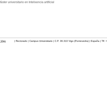
áster universitario en Intelixencia artificial
 Vigo
| Rectorado | Campus Universitario | C.P. 36.310 Vigo (Pontevedra) | España | Tlf: 