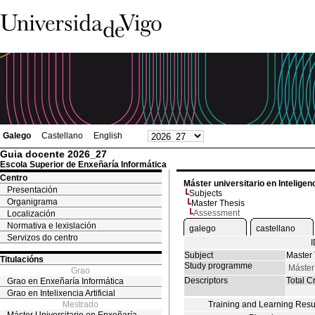
Galego
Castellano
English
Guia docente 2026_27
Escola Superior de Enxeñaría Informática
Centro
Máster universitario en Inteligenci
Presentación
Subjects
Organigrama
Master Thesis
Assessment
Localización
Normativa e lexislación
galego
castellano
Servizos do centro
Subject
Master 
Titulacións
Study programme
Máster 
Grao
Descriptors
Total Cr
Grao en Enxeñaría Informática
Grao en Intelixencia Artificial
Mestrado
Training and Learning Resu