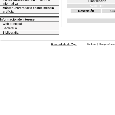
Máster Universitario en Enxeñaría
Planificación
Informática
Avaliación
Máster universitario en Intelixencia
Descrición
Cua
artificial
Información de interese
Web principal
Secretaría
Bibliografía
Universidade de Vigo
| Reitoría | Campus Universit