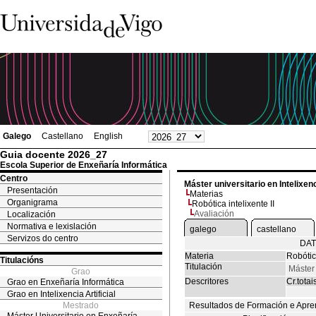
Galego
Castellano
English
Guia docente 2026_27
Escola Superior de Enxeñaría Informática
Centro
Máster universitario en Intelixenci
Presentación
Materias
Organigrama
Robótica intelixente II
Avaliación
Localización
Normativa e lexislación
galego
castellano
Servizos do centro
DAT
Materia
Robótica
Titulacións
Titulación
Máster 
Grao
Descritores
Cr.totai
Grao en Enxeñaría Informática
Grao en Intelixencia Artificial
Mestrado
Resultados de Formación e Apre