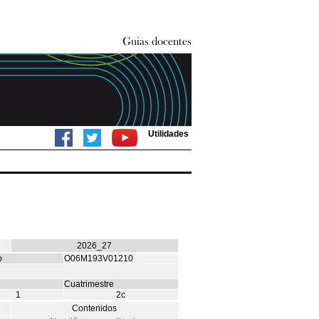
Utilidades
2026_27
o
O06M193V01210
Cuatrimestre
1
2c
Contenidos