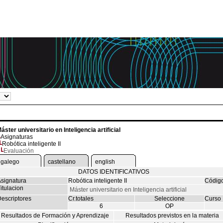
áster universitario en Inteligencia artificial
Asignaturas
Robótica inteligente II
Evaluación
galego
castellano
english
DATOS IDENTIFICATIVOS
signatura
Robótica inteligente II
Códig
itulacion
Máster universitario en Inteligencia artificial
escriptores
Cr.totales
Seleccione
Curso
6
OP
Resultados de Formación y Aprendizaje
Resultados previstos en la materia