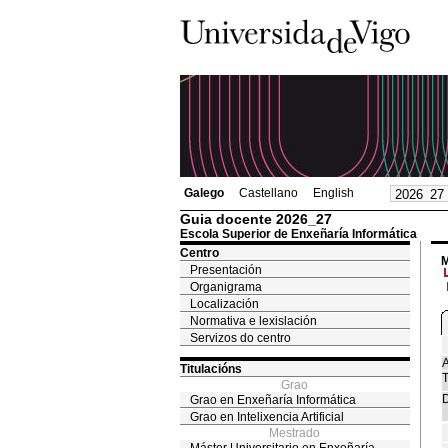
Galego
Castellano
English
Guia docente 2026_27
Escola Superior de Enxeñaría Informática
Centro
M
Presentación
Organigrama
Localización
Normativa e lexislación
Servizos do centro
A
Titulacións
T
Grao
D
Grao en Enxeñaría Informática
Grao en Intelixencia Artificial
Mestrado