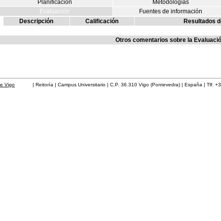
Planificación
Metodologías
Evaluación
Fuentes de información
Descripción
Calificación
Resultados d
Otros comentarios sobre la Evaluaci
de Vigo
| Reitoría | Campus Universitario | C.P. 36.310 Vigo (Pontevedra) | España | Tlf: +