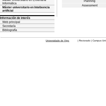
Máster Universitario en Enxeñaría
Planning
Informática
Assessment
Máster universitario en Intelixencia
artificial
Información de interés
Web principal
Secretaría
Bibliografía
Universidade de Vigo
| Rectorado | Campus Universit