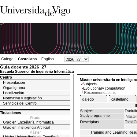
Galego
Castellano
English
Guia docente 2026_27
Escuela Superior de Ingeniería Informática
Centro
Máster universitario en Inteligenci
Presentación
Subjects
Organigrama
Evolutionary computation
Recommendations
Localización
Normativa y legislación
galego
castellano
Servicios del Centro
Subject
Evolut
Titulaciones
Study programme
Máster 
Grado
Descriptors
Total Cr
Grao en Enxeñaría Informática
Grao en Intelixencia Artificial
Máster
Training and Learning Resu