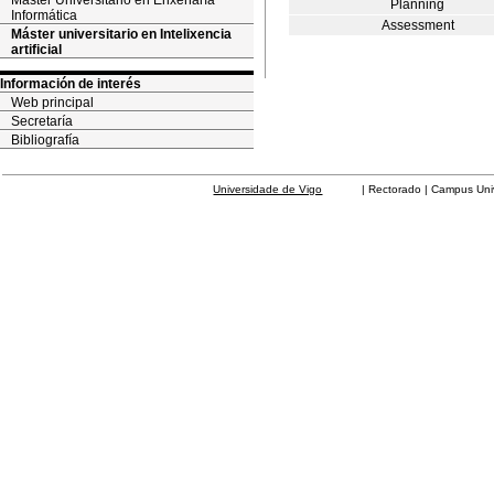
Máster Universitario en Enxeñaría
Planning
Informática
Assessment
Máster universitario en Intelixencia
artificial
Información de interés
Web principal
Secretaría
Bibliografía
Universidade de Vigo
| Rectorado | Campus Universit