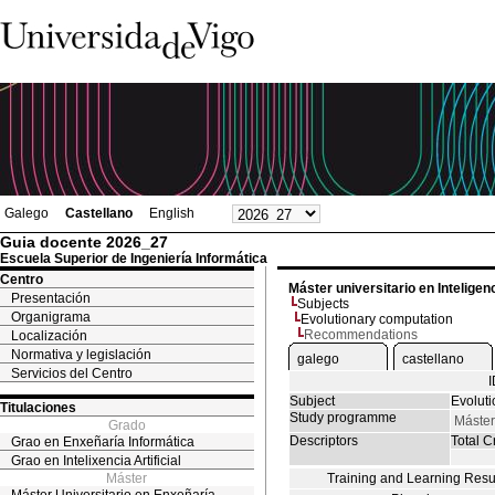
Galego
Castellano
English
Guia docente 2026_27
Escuela Superior de Ingeniería Informática
Centro
Máster universitario en Inteligenci
Presentación
Subjects
Organigrama
Evolutionary computation
Recommendations
Localización
Normativa y legislación
galego
castellano
Servicios del Centro
Subject
Evolut
Titulaciones
Study programme
Máster 
Grado
Descriptors
Total Cr
Grao en Enxeñaría Informática
Grao en Intelixencia Artificial
Máster
Training and Learning Resu