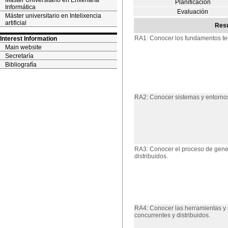
Máster Universitario en Enxeñaría
Planificación
Informática
Evaluación
Máster universitario en Intelixencia
artificial
Resu
RA1: Conocer los fundamentos teór
Interest Information
Main website
Secretaría
Bibliografía
RA2: Conocer sistemas y entornos
RA3: Conocer el proceso de gener
distribuidos.
RA4: Conocer las herramientas y
concurrentes y distribuidos.