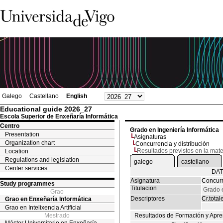
Galego
Castellano
English
Educational guide 2026_27
Escola Superior de Enxeñaría Informática
Centro
Grado en Ingeniería Informática
Presentation
Asignaturas
Organization chart
Concurrencia y distribución
Resultados previstos en la mate
Location
Regulations and legislation
galego
castellano
Center services
DAT
Asignatura
Concurr
Study programmes
Titulacion
Grado e
Grao
Descriptores
Cr.total
Grao en Enxeñaría Informática
Grao en Intelixencia Artificial
Mestrado
Resultados de Formación y Apre