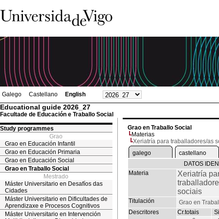
Galego
Castellano
English
Educational guide 2026_27
Facultade de Educación e Traballo Social
Grao en Traballo Social
Study programmes
Materias
Grao
Xeriatría para traballadores/as s
Grao en Educación Infantil
Grao en Educación Primaria
galego
castellano
Grao en Educación Social
DATOS IDEN
Grao en Traballo Social
Materia
Xeriatría pa
Mestrado
traballador
Máster Universitario en Desafíos das
Cidades
sociais
Máster Universitario en Dificultades de
Titulación
Grao en Trabal
Aprendizaxe e Procesos Cognitivos
Descritores
Cr.totais
S
Máster Universitario en Intervención