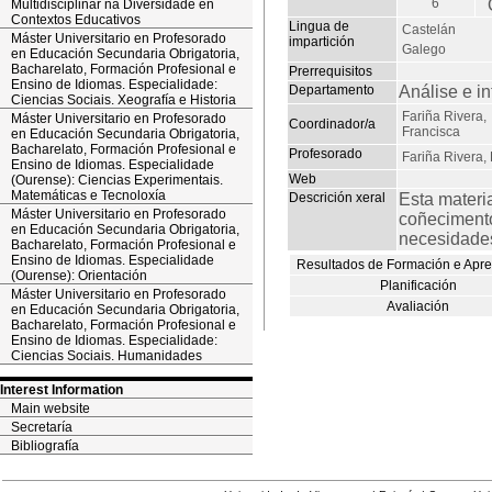
6
Multidisciplinar na Diversidade en
Contextos Educativos
Lingua de
Castelán
Máster Universitario en Profesorado
impartición
Galego
en Educación Secundaria Obrigatoria,
Bacharelato, Formación Profesional e
Prerrequisitos
Ensino de Idiomas. Especialidade:
Departamento
Análise e i
Ciencias Sociais. Xeografía e Historia
Fariña Rivera,
Máster Universitario en Profesorado
Coordinador/a
Francisca
en Educación Secundaria Obrigatoria,
Bacharelato, Formación Profesional e
Profesorado
Fariña Rivera,
Ensino de Idiomas. Especialidade
Web
(Ourense): Ciencias Experimentais.
Matemáticas e Tecnoloxía
Descrición xeral
Esta materia
Máster Universitario en Profesorado
coñecimento
en Educación Secundaria Obrigatoria,
necesidades
Bacharelato, Formación Profesional e
Ensino de Idiomas. Especialidade
Resultados de Formación e Apr
(Ourense): Orientación
Planificación
Máster Universitario en Profesorado
Avaliación
en Educación Secundaria Obrigatoria,
Bacharelato, Formación Profesional e
Ensino de Idiomas. Especialidade:
Ciencias Sociais. Humanidades
Interest Information
Main website
Secretaría
Bibliografía